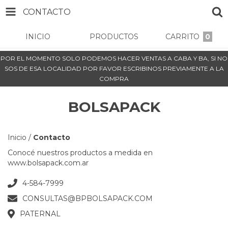
CONTACTO
INICIO
PRODUCTOS
CARRITO
0
POR EL MOMENTO SOLO PODEMOS HACER VENTAS A CABA Y BA, SI NO
SOS DE ESA LOCALIDAD POR FAVOR ESCRIBINOS PREVIAMENTE A LA
COMPRA
BOLSAPACK
Inicio
/
Contacto
Conocé nuestros productos a medida en
www.bolsapack.com.ar
4-584-7999
CONSULTAS@BPBOLSAPACK.COM
PATERNAL